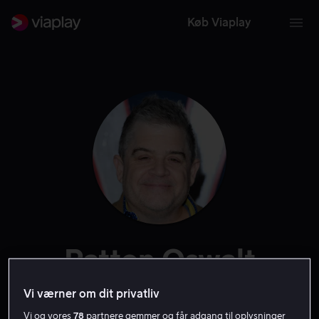
Køb Viaplay
Patton Oswalt
Stemme
Skuespiller
Producer
Gæst
Oplæser
Vi værner om dit privatliv
Vi og vores
78
partnere gemmer og får adgang til oplysninger