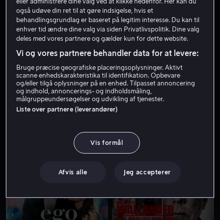
eller administrere dine valg ved at klikke nedenfor. Her kan du
også udøve din ret til at gøre indsigelse, hvis et
behandlingsgrundlag er baseret på legitim interesse. Du kan til
enhver tid ændre dine valg via siden Privatlivspolitik. Dine valg
deles med vores partnere og gælder kun for dette website.
Vi og vores partnere behandler data for at levere:
Bruge præcise geografiske placeringsoplysninger. Aktivt
scanne enhedskarakteristika til identifikation. Opbevare
og/eller tilgå oplysninger på en enhed. Tilpasset annoncering
Fra 49 kr
og indhold, annoncerings- og indholdsmåling,
målgruppeundersøgelser og udvikling af tjenester.
Liste over partnere (leverandører)
Vis formål
Fra 49 kr
Afvis alle
Jeg accepterer