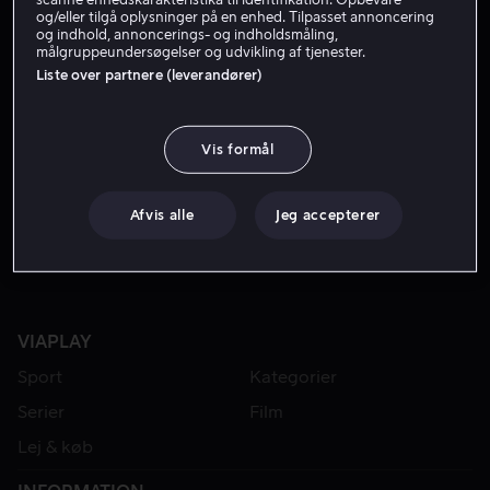
og/eller tilgå oplysninger på en enhed. Tilpasset annoncering
og indhold, annoncerings- og indholdsmåling,
målgruppeundersøgelser og udvikling af tjenester.
Liste over partnere (leverandører)
Vis formål
Lej 49 kr
Fra 39 kr
Afvis alle
Jeg accepterer
VIAPLAY
Sport
Kategorier
Serier
Film
Lej & køb