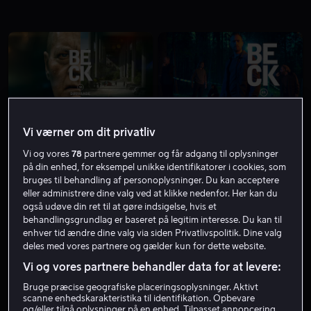
Fra 59 kr
Fra 59 kr
Vi værner om dit privatliv
Vi og vores
78
partnere gemmer og får adgang til oplysninger
på din enhed, for eksempel unikke identifikatorer i cookies, som
bruges til behandling af personoplysninger. Du kan acceptere
eller administrere dine valg ved at klikke nedenfor. Her kan du
også udøve din ret til at gøre indsigelse, hvis et
behandlingsgrundlag er baseret på legitim interesse. Du kan til
Fra 59 kr
Fra 59 kr
enhver tid ændre dine valg via siden Privatlivspolitik. Dine valg
deles med vores partnere og gælder kun for dette website.
Vi og vores partnere behandler data for at levere:
Bruge præcise geografiske placeringsoplysninger. Aktivt
scanne enhedskarakteristika til identifikation. Opbevare
og/eller tilgå oplysninger på en enhed. Tilpasset annoncering