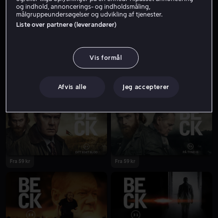
og indhold, annoncerings- og indholdsmåling,
målgruppeundersøgelser og udvikling af tjenester.
Fra 59 kr
Fra 59 kr
Liste over partnere (leverandører)
Vis formål
Afvis alle
Jeg accepterer
Fra 59 kr
Fra 59 kr
Fra 59 kr
Fra 59 kr