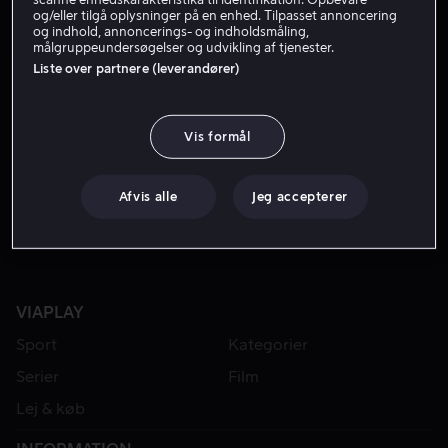
og/eller tilgå oplysninger på en enhed. Tilpasset annoncering
og indhold, annoncerings- og indholdsmåling,
målgruppeundersøgelser og udvikling af tjenester.
Liste over partnere (leverandører)
Vis formål
Fra 49 kr
Afvis alle
Jeg accepterer
VIAPLAY
Sport
Kategorier
Serier
Film
Lej & køb