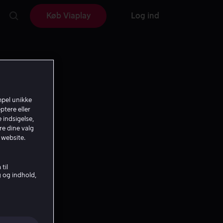
Køb Viaplay
Log ind
mpel unikke
ptere eller
 indsigelse,
re dine valg
 website.
til
g og indhold,