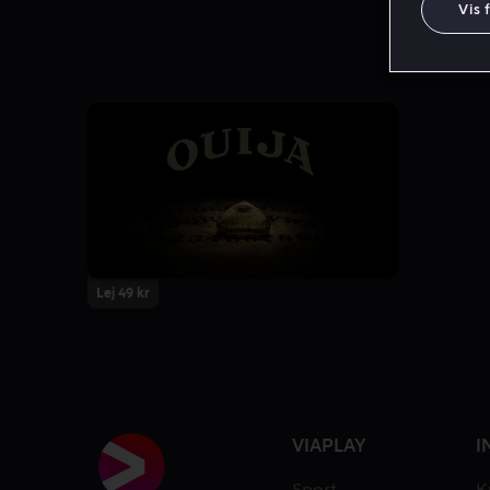
Vis 
Lej 49 kr
VIAPLAY
I