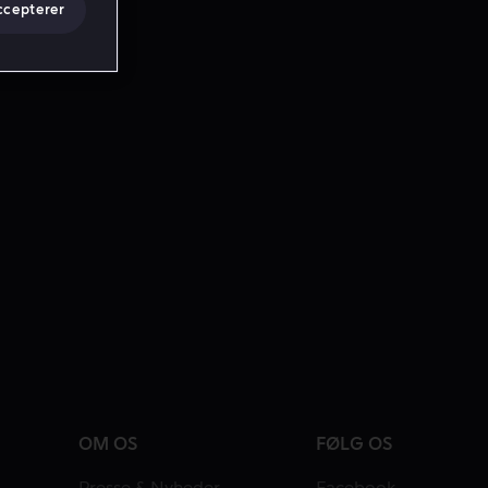
ccepterer
OM OS
FØLG OS