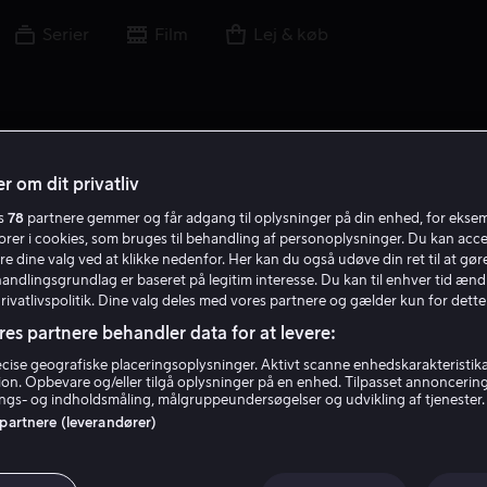
Serier
Film
Lej & køb
r om dit privatliv
es
78
partnere gemmer og får adgang til oplysninger på din enhed, for ekse
torer i cookies, som bruges til behandling af personoplysninger. Du kan acce
re dine valg ved at klikke nedenfor. Her kan du også udøve din ret til at gøre
handlingsgrundlag er baseret på legitim interesse. Du kan til enhver tid ænd
Privatlivspolitik. Dine valg deles med vores partnere og gælder kun for dette
res partnere behandler data for at levere:
ise geografiske placeringsoplysninger. Aktivt scanne enhedskarakteristika 
tion. Opbevare og/eller tilgå oplysninger på en enhed. Tilpasset annoncerin
Stiles White
gs- og indholdsmåling, målgruppeundersøgelser og udvikling af tjenester.
 partnere (leverandører)
Instruktør