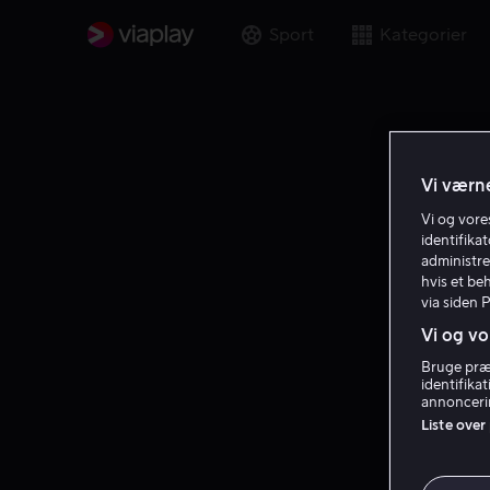
Sport
Kategorier
Vi værne
Vi og vor
identifika
administre
hvis et be
via siden 
Vi og vo
Bruge præc
identifika
annoncerin
Liste over