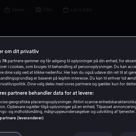
Serier
Film
Lej & køb
r om dit privatliv
es
78
partnere gemmer og får adgang til oplysninger på din enhed, for ekse
torer i cookies, som bruges til behandling af personoplysninger. Du kan acce
re dine valg ved at klikke nedenfor. Her kan du også udøve din ret til at gøre
handlingsgrundlag er baseret på legitim interesse. Du kan til enhver tid ænd
Privatlivspolitik. Dine valg deles med vores partnere og gælder kun for dette
res partnere behandler data for at levere:
ise geografiske placeringsoplysninger. Aktivt scanne enhedskarakteristika 
tion. Opbevare og/eller tilgå oplysninger på en enhed. Tilpasset annoncerin
Stuart Baird
gs- og indholdsmåling, målgruppeundersøgelser og udvikling af tjenester.
 partnere (leverandører)
Instruktør