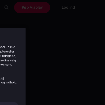
Køb Viaplay
Log ind
mpel unikke
ptere eller
 indsigelse,
re dine valg
 website.
til
g og indhold,