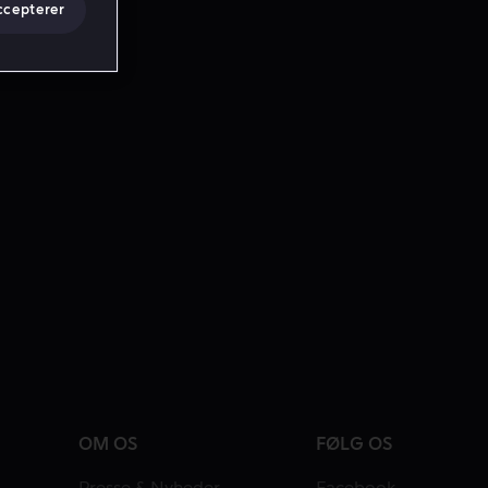
ccepterer
OM OS
FØLG OS