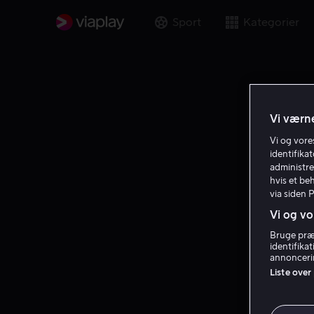
Sport
Kategorier
Vi værne
Vi og vor
identifika
administre
hvis et be
via siden 
Vi og vo
Bruge præc
identifika
annoncerin
Liste over