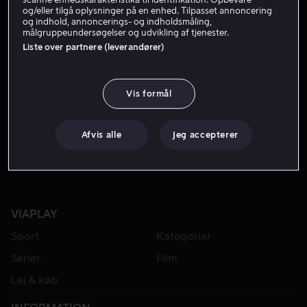
og/eller tilgå oplysninger på en enhed. Tilpasset annoncering
og indhold, annoncerings- og indholdsmåling,
målgruppeundersøgelser og udvikling af tjenester.
Liste over partnere (leverandører)
Vis formål
Fra 49 kr
Afvis alle
Jeg accepterer
VIAPLAY
Sport
Kategorier
Serier
Film
Lej & køb