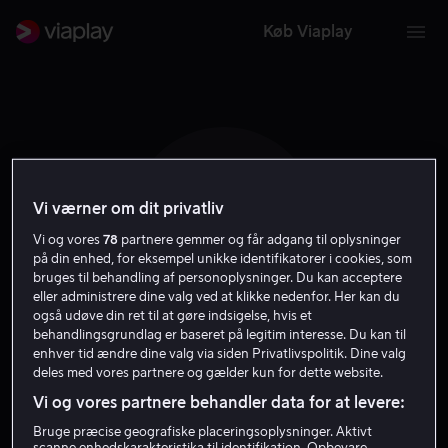
Køb Viaplay
Vi værner om dit privatliv
T R
Vi og vores
78
partnere gemmer og får adgang til oplysninger
på din enhed, for eksempel unikke identifikatorer i cookies, som
bruges til behandling af personoplysninger. Du kan acceptere
eller administrere dine valg ved at klikke nedenfor. Her kan du
også udøve din ret til at gøre indsigelse, hvis et
behandlingsgrundlag er baseret på legitim interesse. Du kan til
Tyler Russell
enhver tid ændre dine valg via siden Privatlivspolitik. Dine valg
deles med vores partnere og gælder kun for dette website.
Vi og vores partnere behandler data for at levere:
Instruktør
Bruge præcise geografiske placeringsoplysninger. Aktivt
scanne enhedskarakteristika til identifikation. Opbevare