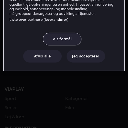
og/eller tilgå oplysninger på en enhed. Tilpasset annoncering
og indhold, annoncerings- og indholdsmåling,
målgruppeundersøgelser og udvikling af tjenester.
Liste over partnere (leverandører)
Vis formål
Fra 49 kr
Afvis alle
Jeg accepterer
VIAPLAY
Sport
Kategorier
Serier
Film
Lej & køb