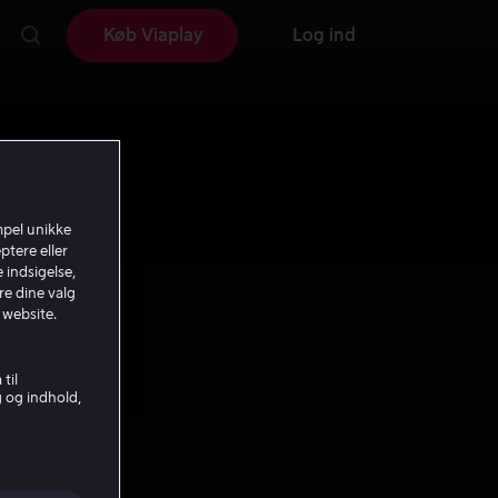
Køb Viaplay
Log ind
mpel unikke
ptere eller
 indsigelse,
re dine valg
 website.
til
g og indhold,