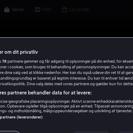
Serier
Film
Lej & køb
r om dit privatliv
es
78
partnere gemmer og får adgang til oplysninger på din enhed, for ekse
torer i cookies, som bruges til behandling af personoplysninger. Du kan acce
re dine valg ved at klikke nedenfor. Her kan du også udøve din ret til at gøre
handlingsgrundlag er baseret på legitim interesse. Du kan til enhver tid ænd
Privatlivspolitik. Dine valg deles med vores partnere og gælder kun for dette
res partnere behandler data for at levere:
ise geografiske placeringsoplysninger. Aktivt scanne enhedskarakteristika 
tion. Opbevare og/eller tilgå oplysninger på en enhed. Tilpasset annoncerin
gs- og indholdsmåling, målgruppeundersøgelser og udvikling af tjenester.
 partnere (leverandører)