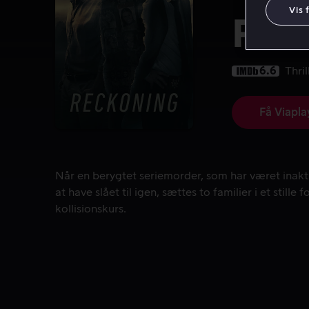
Vis 
Rec
6.6
Thril
Få Viapla
Når en berygtet seriemorder, som har været inaktiv i
Når en berygtet seriemorder, som har været inakti
at have slået til igen, sættes to familier i et stille 
kollisionskurs.