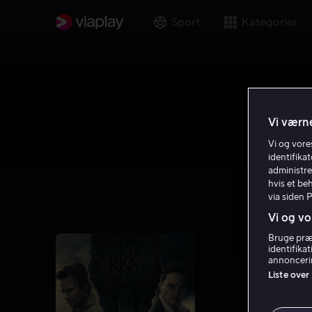
Sport
Kategorier
Vi værne
Vi og vor
identifika
administre
hvis et be
via siden 
Vi og vo
Bruge præc
identifika
annoncerin
Liste over