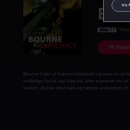
Vis 
Bou
7.7
Thrill
Få Viapla
Bourne Lider af hukommelsestab og lever nu et hel
Bourne Lider af hukommelsestab og lever nu et hel
voldelige fortid lagt bag sig. Men planerne om at le
vasken, da han med nød og næppe undslipper et 