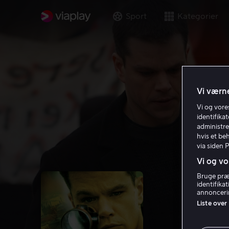
Sport
Kategorier
Vi værne
Vi og vor
identifika
administre
hvis et be
via siden 
Vi og vo
Bruge præc
identifika
annoncerin
Liste over