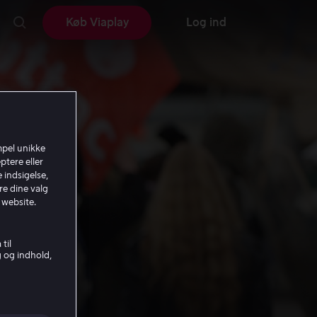
Køb Viaplay
Log ind
mpel unikke
ptere eller
 indsigelse,
re dine valg
 website.
til
g og indhold,