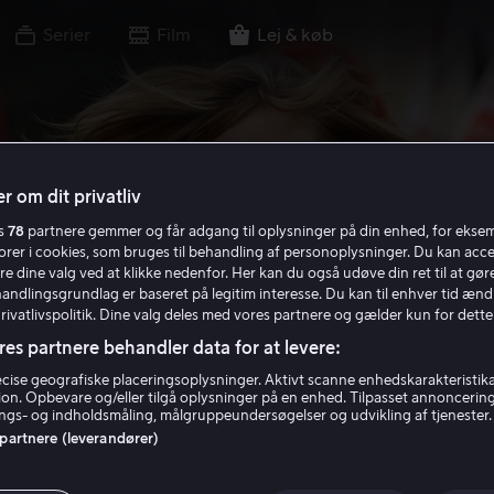
Serier
Film
Lej & køb
r om dit privatliv
es
78
partnere gemmer og får adgang til oplysninger på din enhed, for ekse
torer i cookies, som bruges til behandling af personoplysninger. Du kan acce
re dine valg ved at klikke nedenfor. Her kan du også udøve din ret til at gøre
handlingsgrundlag er baseret på legitim interesse. Du kan til enhver tid ænd
Privatlivspolitik. Dine valg deles med vores partnere og gælder kun for dette
res partnere behandler data for at levere:
ise geografiske placeringsoplysninger. Aktivt scanne enhedskarakteristika 
tion. Opbevare og/eller tilgå oplysninger på en enhed. Tilpasset annoncerin
gs- og indholdsmåling, målgruppeundersøgelser og udvikling af tjenester.
 partnere (leverandører)