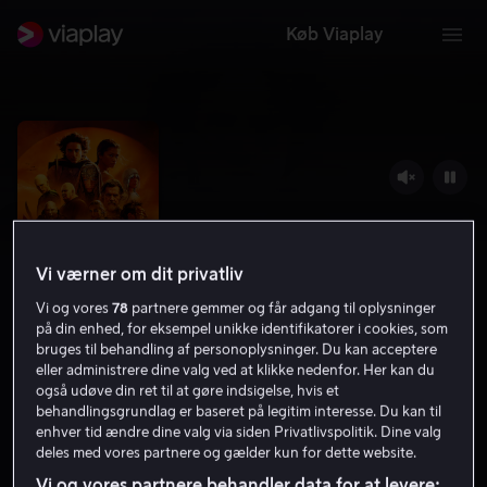
Køb Viaplay
Vi værner om dit privatliv
Vi og vores
78
partnere gemmer og får adgang til oplysninger
på din enhed, for eksempel unikke identifikatorer i cookies, som
bruges til behandling af personoplysninger. Du kan acceptere
eller administrere dine valg ved at klikke nedenfor. Her kan du
Dune: Del 2
også udøve din ret til at gøre indsigelse, hvis et
behandlingsgrundlag er baseret på legitim interesse. Du kan til
8.4
Science Fiction
Eventyr
2024
2 t. 38 min
enhver tid ændre dine valg via siden Privatlivspolitik. Dine valg
11 år
deles med vores partnere og gælder kun for dette website.
HD
Vi og vores partnere behandler data for at levere: