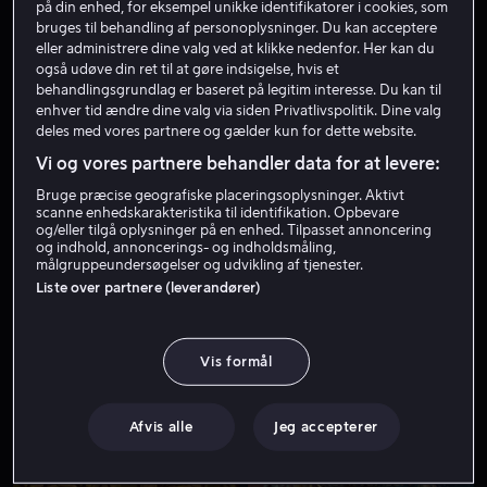
på din enhed, for eksempel unikke identifikatorer i cookies, som
bruges til behandling af personoplysninger. Du kan acceptere
Fra 59 kr
Fra 59 kr
eller administrere dine valg ved at klikke nedenfor. Her kan du
også udøve din ret til at gøre indsigelse, hvis et
behandlingsgrundlag er baseret på legitim interesse. Du kan til
enhver tid ændre dine valg via siden Privatlivspolitik. Dine valg
deles med vores partnere og gælder kun for dette website.
2025
2025
Vi og vores partnere behandler data for at levere:
Bruge præcise geografiske placeringsoplysninger. Aktivt
Udsalg
Udsalg
scanne enhedskarakteristika til identifikation. Opbevare
og/eller tilgå oplysninger på en enhed. Tilpasset annoncering
og indhold, annoncerings- og indholdsmåling,
målgruppeundersøgelser og udvikling af tjenester.
Liste over partnere (leverandører)
2025
2025
Vis formål
Fra 59 kr
Fra 59 kr
Afvis alle
Jeg accepterer
2025
2025