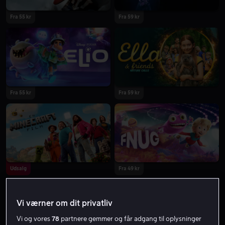
Fra 55 kr
Fra 59 kr
2025
2025
Fra 55 kr
Fra 59 kr
2025
2025
Udsalg
Fra 49 kr
Vi værner om dit privatliv
2025
2025
Vi og vores
78
partnere gemmer og får adgang til oplysninger