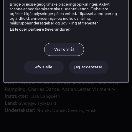
Bruge præcise geografiske placeringsoplysninger. Aktivt
Lej 49 kr
scanne enhedskarakteristika til identifikation. Opbevare
og/eller tilgå oplysninger på en enhed. Tilpasset annoncering
og indhold, annoncerings- og indholdsmåling,
Køb 109 kr
målgruppeundersøgelser og udvikling af tjenester.
Liste over partnere (leverandører)
To umage søstre rejser mod en skæbnesvanger destination 
To umage søstre rejser mod en skæbnesvanger
Vis formål
destination gennem Europa. Kan rejsens gang forandre
målet? Et psykologisk opgør mellem forskellige
livsanskuelser.
Afvis alle
Jeg accepterer
Medvirkende
Alicia Vikander
Eva Green
Charlotte
Rampling
Charles Dance
Adrian Lester
Vis mere
Instruktør
Lisa Langseth
Land
Sverige
Tyskland
Undertekster
Norsk
Dansk
Svensk
Finsk