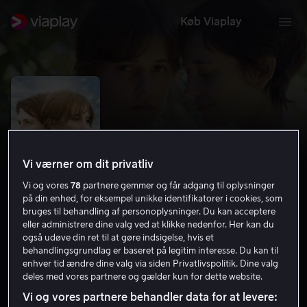
Køb Viaplay
Vi værner om dit privatliv
Vi og vores
78
partnere gemmer og får adgang til oplysninger
på din enhed, for eksempel unikke identifikatorer i cookies, som
bruges til behandling af personoplysninger. Du kan acceptere
eller administrere dine valg ved at klikke nedenfor. Her kan du
også udøve din ret til at gøre indsigelse, hvis et
Euphoria
behandlingsgrundlag er baseret på legitim interesse. Du kan til
enhver tid ændre dine valg via siden Privatlivspolitik. Dine valg
5.7
Drama
Eventyr
2017
1 t. 33 min
11 år
deles med vores partnere og gælder kun for dette website.
HD
Vi og vores partnere behandler data for at levere: