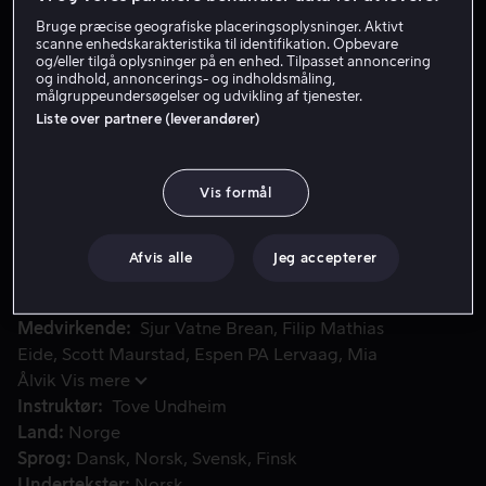
Bruge præcise geografiske placeringsoplysninger. Aktivt
scanne enhedskarakteristika til identifikation. Opbevare
Lej 49 kr
og/eller tilgå oplysninger på en enhed. Tilpasset annoncering
og indhold, annoncerings- og indholdsmåling,
målgruppeundersøgelser og udvikling af tjenester.
Køb 109 kr
Liste over partnere (leverandører)
Nogen har set en søslange i fjorden, og Hagen har brug for 
Nogen har set en søslange i fjorden, og Hagen har brug
Vis formål
for hjælp til at finde den. Lillebror vil med på
søslangejagt, men Knorten vil have Lillebror for sig selv.
Afvis alle
Jeg accepterer
Kan de mon finde søslangen?
Medvirkende
Sjur Vatne Brean
Filip Mathias
Eide
Scott Maurstad
Espen PA Lervaag
Mia
Ålvik
Vis mere
Instruktør
Tove Undheim
Land
Norge
Sprog
Dansk
Norsk
Svensk
Finsk
Undertekster
Norsk