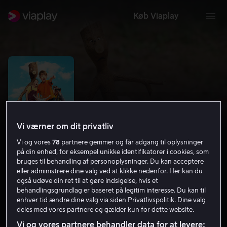
Køb Viaplay
Vi værner om dit privatliv
Vi og vores
78
partnere gemmer og får adgang til oplysninger
på din enhed, for eksempel unikke identifikatorer i cookies, som
bruges til behandling af personoplysninger. Du kan acceptere
eller administrere dine valg ved at klikke nedenfor. Her kan du
Knorten og søslangen
også udøve din ret til at gøre indsigelse, hvis et
behandlingsgrundlag er baseret på legitim interesse. Du kan til
5.5
Børnefilm
Eventyr
2020
1 t. 11 min
enhver tid ændre dine valg via siden Privatlivspolitik. Dine valg
Tilladt for alle
deles med vores partnere og gælder kun for dette website.
HD
Vi og vores partnere behandler data for at levere: