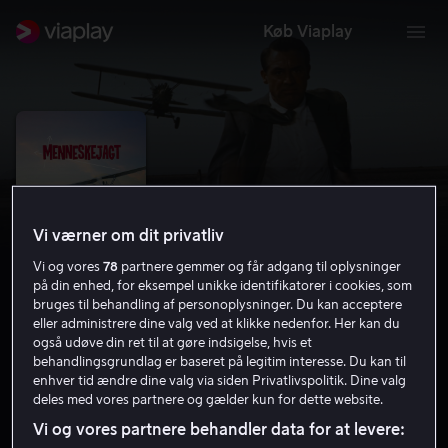
Køb Viaplay
Vi værner om dit privatliv
Vi og vores
78
partnere gemmer og får adgang til oplysninger
på din enhed, for eksempel unikke identifikatorer i cookies, som
bruges til behandling af personoplysninger. Du kan acceptere
eller administrere dine valg ved at klikke nedenfor. Her kan du
også udøve din ret til at gøre indsigelse, hvis et
Menneskejagt
behandlingsgrundlag er baseret på legitim interesse. Du kan til
enhver tid ændre dine valg via siden Privatlivspolitik. Dine valg
8.3
Action
Eventyr
1959
2 t. 10 min
PG
deles med vores partnere og gælder kun for dette website.
HD
Vi og vores partnere behandler data for at levere: