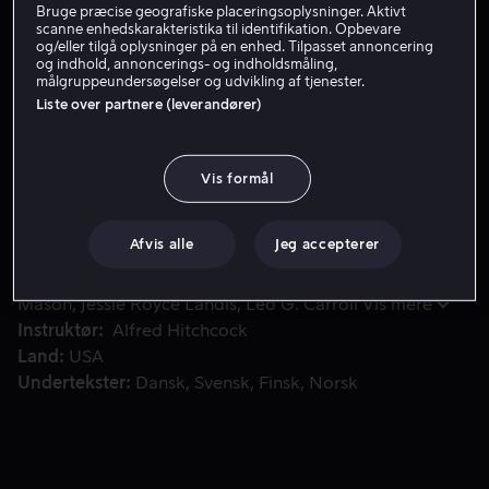
Bruge præcise geografiske placeringsoplysninger. Aktivt
scanne enhedskarakteristika til identifikation. Opbevare
Lej 49 kr
og/eller tilgå oplysninger på en enhed. Tilpasset annoncering
og indhold, annoncerings- og indholdsmåling,
Køb 99 kr
målgruppeundersøgelser og udvikling af tjenester.
Liste over partnere (leverandører)
Da den midaldrende reklamemand, Roger O. Thornhill, bliv
Da den midaldrende reklamemand, Roger O. Thornhill,
Vis formål
bliver forvekslet med en hemmelig agent, ryger han ud i
en række uhyggelige oplevelser.
Afvis alle
Jeg accepterer
Medvirkende
Cary Grant
Eva Marie Saint
James
Mason
Jessie Royce Landis
Leo G. Carroll
Vis mere
Instruktør
Alfred Hitchcock
Land
USA
Undertekster
Dansk
Svensk
Finsk
Norsk