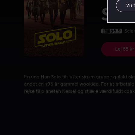
Vis 
Solo
6.9
Scie
Lej 55 kr
En ung Han Solo tilslutter sig en gruppe galaktis
En ung Han Solo tilslutter sig en gruppe galaktis
andet en 196 år gammel wookiee. For at afbetale e
rejse til planeten Kessel og stjæle værdifuldt coa