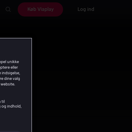
Køb Viaplay
Log ind
mpel unikke
ptere eller
 indsigelse,
re dine valg
 website.
til
g og indhold,