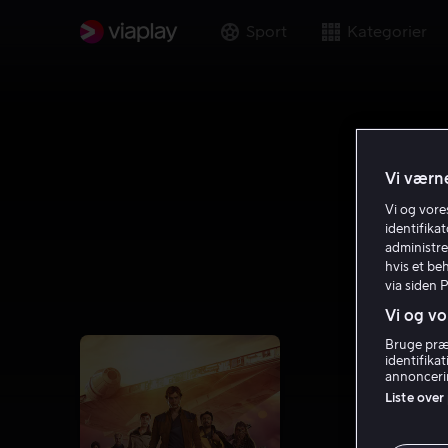
Sport
Kategorier
Vi værne
Vi og vor
identifika
administre
hvis et be
via siden 
Vi og vo
Bruge præc
identifika
annoncerin
Liste over