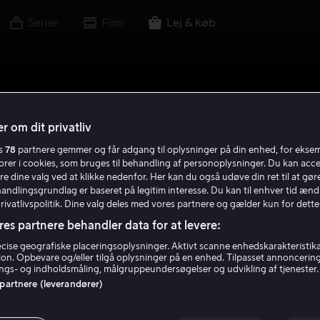
Serier
Film
Lej & køb
r om dit privatliv
es
78
partnere gemmer og får adgang til oplysninger på din enhed, for ekse
torer i cookies, som bruges til behandling af personoplysninger. Du kan acce
re dine valg ved at klikke nedenfor. Her kan du også udøve din ret til at gøre
handlingsgrundlag er baseret på legitim interesse. Du kan til enhver tid ænd
Privatlivspolitik. Dine valg deles med vores partnere og gælder kun for dette
res partnere behandler data for at levere:
ise geografiske placeringsoplysninger. Aktivt scanne enhedskarakteristika 
tion. Opbevare og/eller tilgå oplysninger på en enhed. Tilpasset annoncerin
gs- og indholdsmåling, målgruppeundersøgelser og udvikling af tjenester.
 partnere (leverandører)