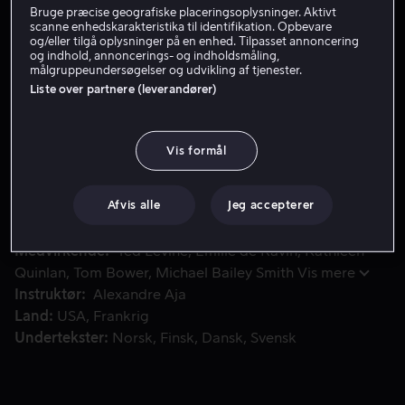
Bruge præcise geografiske placeringsoplysninger. Aktivt
Lej 49 kr
scanne enhedskarakteristika til identifikation. Opbevare
og/eller tilgå oplysninger på en enhed. Tilpasset annoncering
og indhold, annoncerings- og indholdsmåling,
Køb 139 kr
målgruppeundersøgelser og udvikling af tjenester.
Liste over partnere (leverandører)
Den garvede Cleveland-strisser "Big Bob" Carter og hans k
Den garvede Cleveland-strisser "Big Bob" Carter og
Vis formål
hans kone Ethel fejrer deres sølvbryllup med en
campingtur til Californien med familien. Bilen bryder
sammen i ødemarken, og et mareridt begynder.
Afvis alle
Jeg accepterer
Medvirkende
Ted Levine
Emilie de Ravin
Kathleen
Quinlan
Tom Bower
Michael Bailey Smith
Vis mere
Instruktør
Alexandre Aja
Land
USA
Frankrig
Undertekster
Norsk
Finsk
Dansk
Svensk