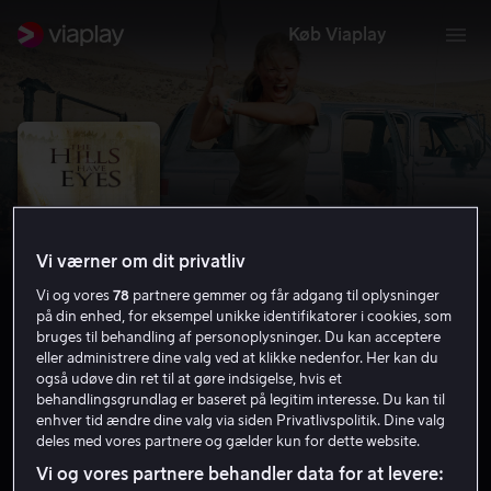
Køb Viaplay
Vi værner om dit privatliv
Vi og vores
78
partnere gemmer og får adgang til oplysninger
på din enhed, for eksempel unikke identifikatorer i cookies, som
bruges til behandling af personoplysninger. Du kan acceptere
eller administrere dine valg ved at klikke nedenfor. Her kan du
også udøve din ret til at gøre indsigelse, hvis et
The Hills Have Eyes
behandlingsgrundlag er baseret på legitim interesse. Du kan til
enhver tid ændre dine valg via siden Privatlivspolitik. Dine valg
6.4
Thriller
Gys
2006
1 t. 42 min
15 år
deles med vores partnere og gælder kun for dette website.
HD
Vi og vores partnere behandler data for at levere: