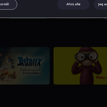
formål
Afvis alle
Jeg a
3
4
5