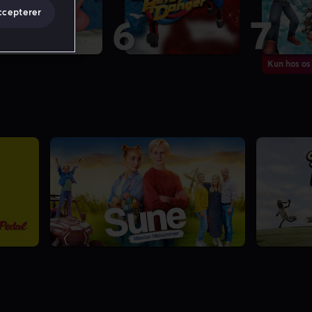
ccepterer
6
7
Kun hos os