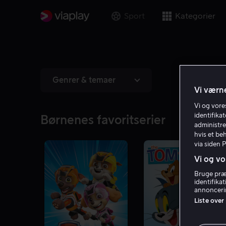
Sport
Kategorier
Genrer & temaer
Vi værne
Vi og vor
identifika
Børnenes favoritserier
administre
hvis et be
via siden 
Vi og vo
Bruge præc
identifika
annoncerin
Liste over