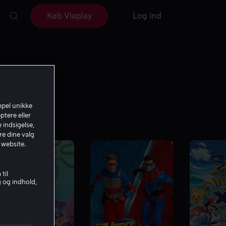
Køb Viaplay
Log ind
mpel unikke
ptere eller
 indsigelse,
re dine valg
 website.
til
g og indhold,