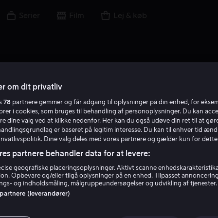
Serier
Film
Lej & køb
r om dit privatliv
es
78
partnere gemmer og får adgang til oplysninger på din enhed, for ekse
torer i cookies, som bruges til behandling af personoplysninger. Du kan acce
re dine valg ved at klikke nedenfor. Her kan du også udøve din ret til at gøre
handlingsgrundlag er baseret på legitim interesse. Du kan til enhver tid ænd
Privatlivspolitik. Dine valg deles med vores partnere og gælder kun for dette
res partnere behandler data for at levere:
ise geografiske placeringsoplysninger. Aktivt scanne enhedskarakteristika 
tion. Opbevare og/eller tilgå oplysninger på en enhed. Tilpasset annoncerin
gs- og indholdsmåling, målgruppeundersøgelser og udvikling af tjenester.
 partnere (leverandører)