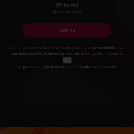
159 kr./md.
Opsig når du vil
Køb nu
Alm. reklameblokke i live-tv og korte salgsfremmende meddelelser kan
indgå uanset pakke. Reklamer kan vises før, under og efter indhold. Der
vises ikke reklamer før og i børneindhold. Lyd- og videokvaliteten kan
mere
variere afhængigt af indhold og abonnement. Læs flere detaljer på vores
Pay-per-view er ikke en del af nogle af Viaplays abonnementer
hjælpesider.
Er du studerende?
Få din særlige Viaplay Studiepris med 50% rabat –
klik her
!