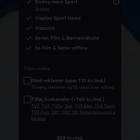
Endnu mere Sport
Se mere
Viaplay Sport News
Viascore
Serier, Film & Børneindhold
Se Film & Serier offline
Tilpas pakke
Med reklamer (spar 110 kr./md.)
Tilvælg reklamer og få rabat hver måned
Tilføj livekanaler (+140 kr./md.)
TV2, TV3, TV3+, See, TV3 Max, TV3 Sport,
TV3 Puls, DR1, DR2, DR Ramasjang og 6 V
kanaler
509 kr./md.