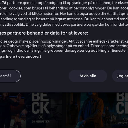
es
78
partnere gemmer og får adgang til oplysninger på din enhed, for ekse
torer i cookies, som bruges til behandling af personoplysninger. Du kan acce
re dine valg ved at klikke nedenfor. Her kan du også udøve din ret til at gøre
handlingsgrundlag er baseret på legitim interesse. Du kan til enhver tid ænd
Privatlivspolitik. Dine valg deles med vores partnere og gælder kun for dette
res partnere behandler data for at levere:
ise geografiske placeringsoplysninger. Aktivt scanne enhedskarakteristika 
tion. Opbevare og/eller tilgå oplysninger på en enhed. Tilpasset annoncerin
gs- og indholdsmåling, målgruppeundersøgelser og udvikling af tjenester.
 partnere (leverandører)
formål
Afvis alle
Jeg a
Fra 59 kr