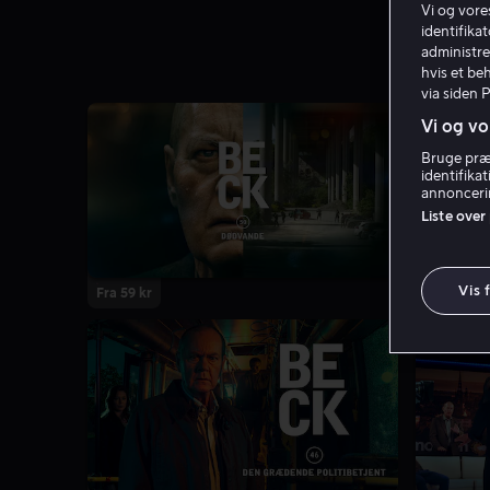
Vi og vor
identifika
administre
hvis et be
via siden 
Vi og vo
Bruge præc
identifika
annoncerin
Liste over
Vis 
Fra 59 kr
Fra 59 kr