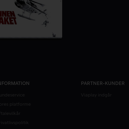
NFORMATION
PARTNER-KUNDER
undeservice
Viaplay indgår
ores platforme
ftalevilkår
rivatlivspolitik