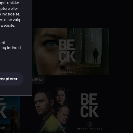
mpel unikke
ptere eller
 indsigelse,
re dine valg
 website.
til
g og indhold,
ccepterer
Fra 59 kr