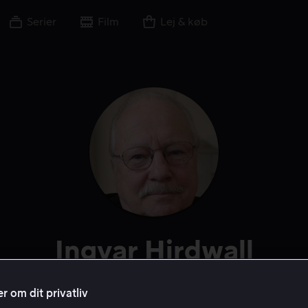
Serier
Film
Lej & køb
Ingvar Hirdwall
Skuespiller
r om dit privatliv