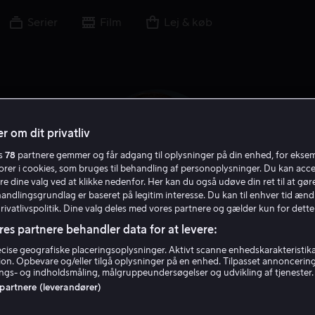
Serier
Film
Lej & køb
r om dit privatliv
es
78
partnere gemmer og får adgang til oplysninger på din enhed, for ekse
torer i cookies, som bruges til behandling af personoplysninger. Du kan acce
re dine valg ved at klikke nedenfor. Her kan du også udøve din ret til at gøre
handlingsgrundlag er baseret på legitim interesse. Du kan til enhver tid ænd
Privatlivspolitik. Dine valg deles med vores partnere og gælder kun for dette
res partnere behandler data for at levere:
Robin Weigert
ise geografiske placeringsoplysninger. Aktivt scanne enhedskarakteristika 
tion. Opbevare og/eller tilgå oplysninger på en enhed. Tilpasset annoncerin
gs- og indholdsmåling, målgruppeundersøgelser og udvikling af tjenester.
 partnere (leverandører)
Skuespiller
Gæst