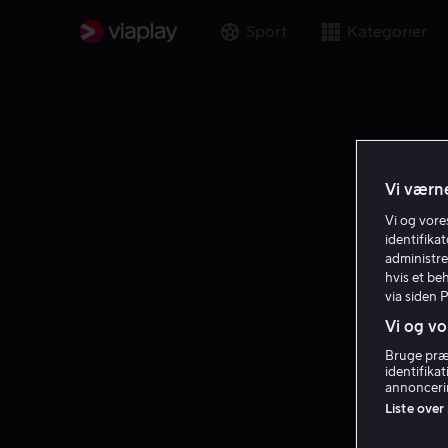
Sport
Kategorier
Vi værne
Vi og vor
identifika
administre
hvis et be
via siden 
Vi og vo
Bruge præc
identifika
annoncerin
Liste over