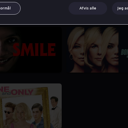
formål
Afvis alle
Jeg a