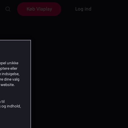
Køb Viaplay
Log ind
mpel unikke
ptere eller
 indsigelse,
re dine valg
 website.
til
g og indhold,