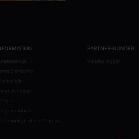
NFORMATION
PARTNER-KUNDER
undeservice
Viaplay indgår
ores platforme
ftalevilkår
rivatlivspolitik
ookies
lagemulighed
ilgængelighed hos Viaplay