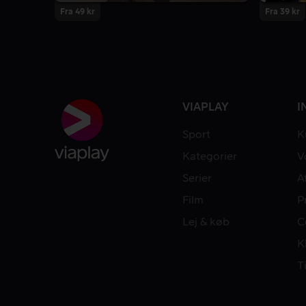
Fra 49 kr
Fra 39 kr
VIAPLAY
I
Sport
K
Kategorier
V
Serier
A
Film
P
Lej & køb
C
K
T