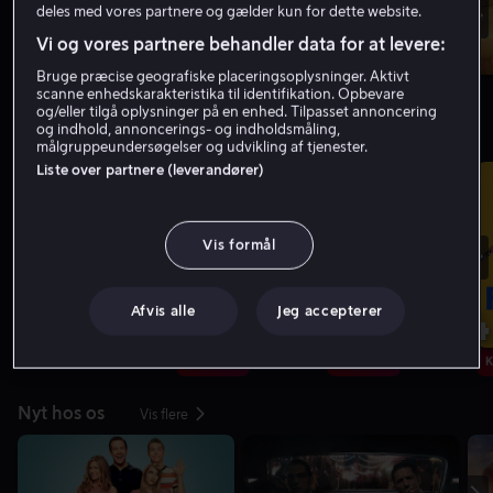
deles med vores partnere og gælder kun for dette website.
Vi og vores partnere behandler data for at levere:
Bruge præcise geografiske placeringsoplysninger. Aktivt
scanne enhedskarakteristika til identifikation. Opbevare
og/eller tilgå oplysninger på en enhed. Tilpasset annoncering
og indhold, annoncerings- og indholdsmåling,
Topliste: Film
Vis flere
målgruppeundersøgelser og udvikling af tjenester.
Liste over partnere (leverandører)
Vis formål
1
2
3
4
Afvis alle
Jeg accepterer
Kun hos os
Kun hos os
K
Nyt hos os
Vis flere